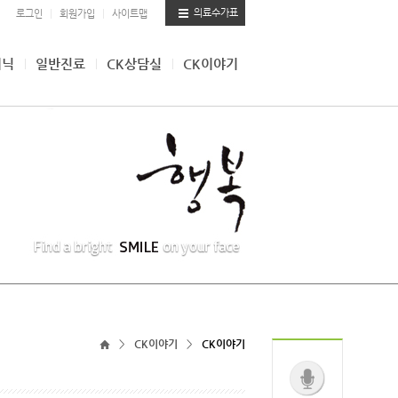
|
|
의료수가표
로그인
회원가입
사이트맵
리닉
일반진료
CK상담실
CK이야기
>
CK이야기
>
CK이야기